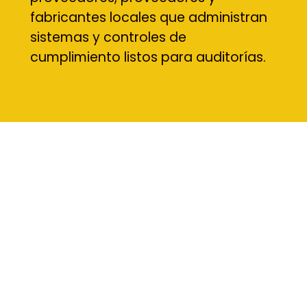
fabricantes locales que administran
sistemas y controles de
cumplimiento listos para auditorías.
Material utilizado en tecnología
Aunque CAD en sí está impulsado por el software, juega
un papel crucial en la selección y la preparación de
materiales para la creación de prototipos y la
fabricación. En Nexams, los servicios de diseño CAD para
piezas mecánicas a menudo incluyen simulación contra
materiales del mundo real como:
Las aleaciones de aluminio, acero y titanio, modeladas