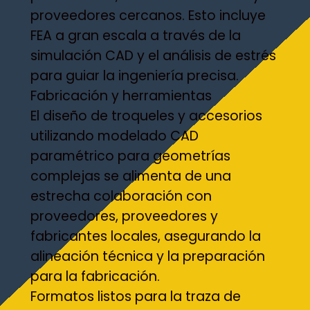
proveedores cercanos. Esto incluye
FEA a gran escala a través de la
simulación CAD y el análisis de estrés
para guiar la ingeniería precisa.
Fabricación y herramientas
El diseño de troqueles y accesorios
utilizando modelado CAD
paramétrico para geometrías
complejas se alimenta de una
estrecha colaboración con
proveedores, proveedores y
fabricantes locales, asegurando la
alineación técnica y la preparación
para la fabricación.
Formatos listos para la traza de