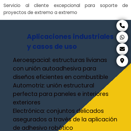
Servicio al cliente excepcional para soporte de
proyectos de extremo a extremo
Aplicaciones industriales
y casos de uso
Aeroespacial: estructuras livianas
con unión autoadhesiva para
diseños eficientes en combustible
Automotriz: unión estructural
perfecta para paneles e interiores
exteriores
Electrónica: conjuntos delicados
asegurados a través de la aplicación
de adhesivo robótico