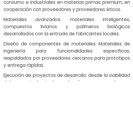
consumo e industriales en materias primas premium, en
cooperación con proveedores y proveedores éticos.
Materiales avanzados: materiales inteligentes,
compuestos livianos y polímeros biológicos
desarrollados con la entrada de fabricantes locales.
Diseño de componentes de materiales: Materiales de
ingeniería para funcionalidades específicas,
respaldados por proveedores cercanos para prototipos
y entrega rápidas.
Ejecución de proyectos de desarrollo: desde la viabilidad
del concepto hasta la producción a gran escala, con
garantía de calidad respaldada por el proveedor.
Integración de servicios de productos: soluciones
integrales para la selección de materiales, creación de
prototipos y pruebas, en colaboración con proveedores
y fabricantes.
Nanomateriales y recubrimientos: mejoras de