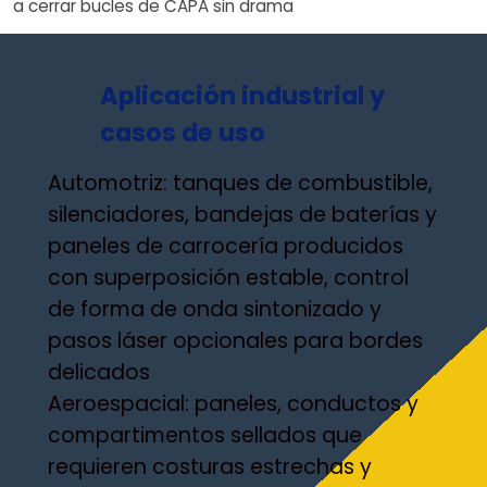
a cerrar bucles de CAPA sin drama
Aplicación industrial y
casos de uso
Automotriz: tanques de combustible,
silenciadores, bandejas de baterías y
paneles de carrocería producidos
con superposición estable, control
de forma de onda sintonizado y
pasos láser opcionales para bordes
delicados
Aeroespacial: paneles, conductos y
compartimentos sellados que
requieren costuras estrechas y