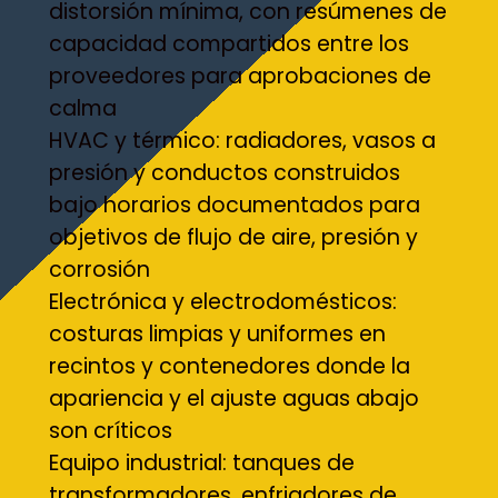
distorsión mínima, con resúmenes de
capacidad compartidos entre los
proveedores para aprobaciones de
calma
HVAC y térmico: radiadores, vasos a
presión y conductos construidos
bajo horarios documentados para
objetivos de flujo de aire, presión y
corrosión
Electrónica y electrodomésticos:
costuras limpias y uniformes en
recintos y contenedores donde la
apariencia y el ajuste aguas abajo
son críticos
Equipo industrial: tanques de
transformadores, enfriadores de