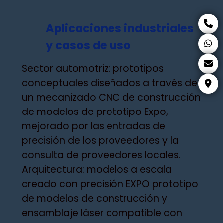
Aplicaciones industriales
y casos de uso
Sector automotriz: prototipos
conceptuales diseñados a través de
un mecanizado CNC de construcción
de modelos de prototipo Expo,
mejorado por las entradas de
precisión de los proveedores y la
consulta de proveedores locales.
Arquitectura: modelos a escala
creado con precisión EXPO prototipo
de modelos de construcción y
ensamblaje láser compatible con