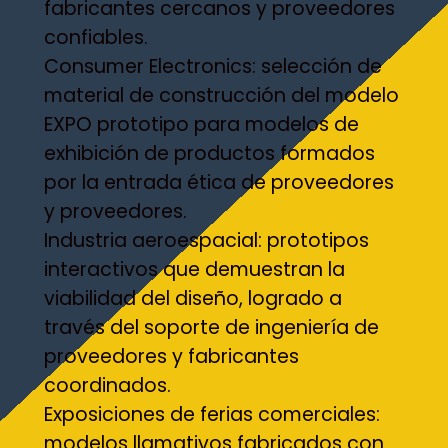
fabricantes cercanos y proveedores
confiables.
Consumer Electronics: selección de
material de construcción del modelo
EXPO prototipo para modelos de
exhibición de productos formados
por la entrada ética de proveedores
y proveedores.
Industria aeroespacial: prototipos
interactivos que demuestran la
viabilidad del diseño, logrado a
través del soporte de ingeniería de
proveedores y fabricantes
coordinados.
Exposiciones de ferias comerciales:
modelos llamativos fabricados con