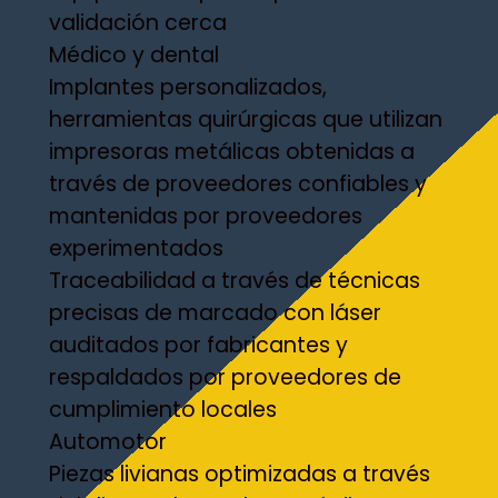
validación cerca
Médico y dental
Implantes personalizados,
herramientas quirúrgicas que utilizan
impresoras metálicas obtenidas a
través de proveedores confiables y
mantenidas por proveedores
experimentados
Traceabilidad a través de técnicas
precisas de marcado con láser
auditados por fabricantes y
respaldados por proveedores de
cumplimiento locales
Automotor
Piezas livianas optimizadas a través