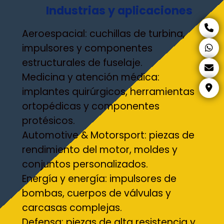
Industrias y aplicaciones
Aeroespacial: cuchillas de turbina,
impulsores y componentes
estructurales de fuselaje.
Medicina y atención médica:
implantes quirúrgicos, herramientas
ortopédicas y componentes
protésicos.
Automotive & Motorsport: piezas de
rendimiento del motor, moldes y
conjuntos personalizados.
Energía y energía: impulsores de
bombas, cuerpos de válvulas y
carcasas complejas.
Defensa: piezas de alta resistencia y