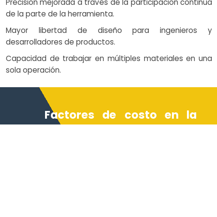
Precisión mejorada a través de la participación continua
de la parte de la herramienta.
Mayor libertad de diseño para ingenieros y
desarrolladores de productos.
Capacidad de trabajar en múltiples materiales en una
sola operación.
Factores de costo en la
molienda de 5 eje
El costo de la fresación de 5 ejes
depende de factores como el
tipo de material, la complejidad
de la geometría de la pieza, los
requisitos de tolerancia y el