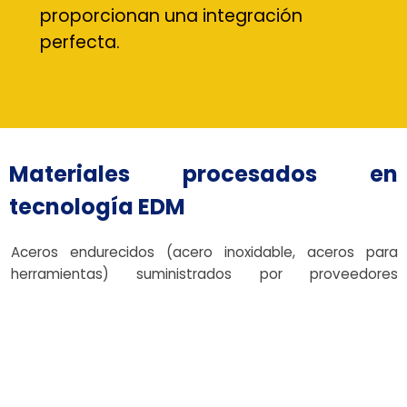
proporcionan una integración
perfecta.
Materiales procesados ​​en
tecnología EDM
Aceros endurecidos (acero inoxidable, aceros para
herramientas) suministrados por proveedores
certificados y fabricantes locales
Carburo de tungsteno (incluye electrodos de tungsteno
de cobre para trabajos de precisión), a menudo
obtenidos a través de canales de proveedores de
confianza