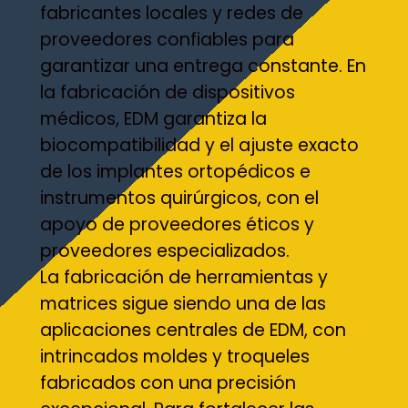
fabricantes locales y redes de
proveedores confiables para
garantizar una entrega constante. En
la fabricación de dispositivos
médicos, EDM garantiza la
biocompatibilidad y el ajuste exacto
de los implantes ortopédicos e
instrumentos quirúrgicos, con el
apoyo de proveedores éticos y
proveedores especializados.
La fabricación de herramientas y
matrices sigue siendo una de las
aplicaciones centrales de EDM, con
intrincados moldes y troqueles
fabricados con una precisión