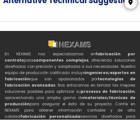
Alternative Technical Suggestions
En NEXAMS nos especializamos en
fabricación por
contrato
para
componentes complejos
, ofreciendo soluciones
diseñadas con precisión y adaptadas a sus necesidades. Nuestro
equipo de producción calificado incluye
ingenieros
y
expertos en
fabricación
que son apasionados por
tecnologías de
fabricación avanzadas
. Nos enfocamos en brindar las mejores
soluciones posibles para optimizar su
procesos de fabricación
,
aprovechando una amplia gama de
materiales
y
técnicas de
producción
para asegurar el éxito de su proyecto. Confíe en
NEXAMS para obtener información confiable y de alta
calidad
fabricación personalizada
servicios diseñados para
satisfacer sus
requisitos de ingeniería
.
Contáctenos