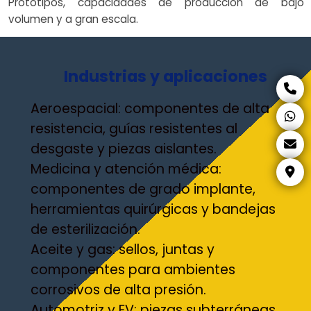
Prototipos, capacidades de producción de bajo
volumen y a gran escala.
Industrias y aplicaciones
Aeroespacial: componentes de alta
resistencia, guías resistentes al
desgaste y piezas aislantes.
Medicina y atención médica:
componentes de grado implante,
herramientas quirúrgicas y bandejas
de esterilización.
Aceite y gas: sellos, juntas y
componentes para ambientes
corrosivos de alta presión.
Automotriz y EV: piezas subterráneas,