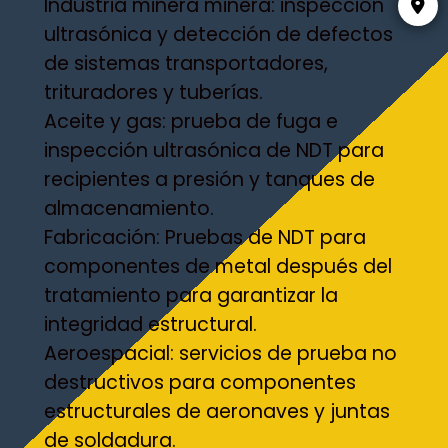
Industria minera minera: inspección
ultrasónica y detección de defectos
de sistemas transportadores,
trituradores y tuberías.
Aceite y gas: prueba de fuga e
inspección ultrasónica de NDT para
recipientes a presión y tanques de
almacenamiento.
Fabricación: Pruebas de NDT para
componentes de metal después del
tratamiento para garantizar la
integridad estructural.
Aeroespacial: servicios de prueba no
destructivos para componentes
estructurales de aeronaves y juntas
de soldadura.