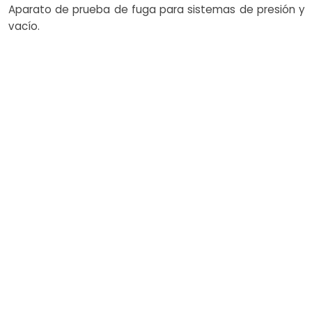
Aparato de prueba de fuga para sistemas de presión y
vacío.
Herramientas de evaluación del tratamiento térmico
para verificar las propiedades metalúrgicas posteriores
al proceso.
Cómo funciona el costo en
los servicios de NDT
El costo de los servicios de NDT
está influenciado por la
complejidad de los requisitos de
inspección, la accesibilidad de
los componentes y los métodos
NDT elegidos. Nexams ofrece