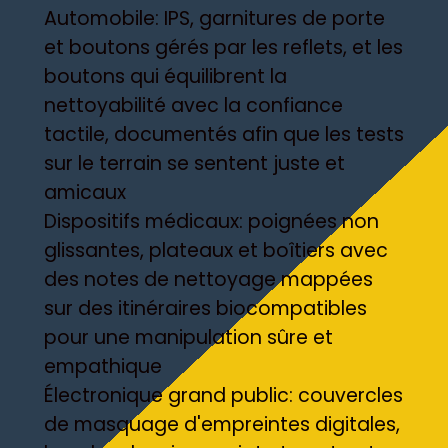
Automobile: IPS, garnitures de porte
et boutons gérés par les reflets, et les
boutons qui équilibrent la
nettoyabilité avec la confiance
tactile, documentés afin que les tests
sur le terrain se sentent juste et
amicaux
Dispositifs médicaux: poignées non
glissantes, plateaux et boîtiers avec
des notes de nettoyage mappées
sur des itinéraires biocompatibles
pour une manipulation sûre et
empathique
Électronique grand public: couvercles
de masquage d'empreintes digitales,