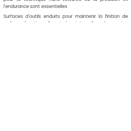
l'endurance sont essentielles
Surfaces d'outils enduits pour maintenir la finition de
surface fonctionnelle et les intervalles de service
prévisibles
Des substrats de précision qui réagissent bien à la
conception du luminaire contrôlé pour la texturation et
le transfert cohérent
Surfaces de moisissure polies avec des nano-coat
nano-coatigations à faible énergie en cas de libération
améliorée est une priorité
Comment fonctionne le
coût
Le coût de la texturation reflète