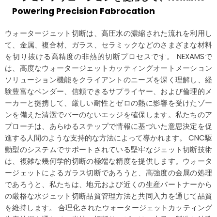
Powering Precision Fabrocation
ウォータージェット切断は、高圧水の濃縮された流れを利用し
て、金属、複合材、ガラス、セラミックなどのさまざまな材料
を切り抜ける高精度の非熱的切断プロセスです。 NEXAMSで
は、高度なウォータージェットカッティングオートメーション
ソリューション機能をクライアントのニーズを深く理解し、経
験豊富なベンダー、信頼できるサプライヤー、および倫理的メ
ーカーと提携して、厳しい耐性とゼロの熱に影響を受けたゾー
ンを備えた清潔でバーのないエッジを確保します。私たちのア
プローチは、あらゆるステップで情報に基づいた意思決定を促
進する人間のような支持的な方法によって導かれます。 CNC駆
動型のシステムでサポートされている堅牢なジェット切断技術
は、複雑な幾何学的切断の極端な精度を提供します。ウォータ
ージェットによるガラス切断であろうと、高強度の金属の処理
であろうと、私たちは、地元および近くの生産パートナーから
の厳格な水ジェット切断品質管理方法と共同入力を通じて品質
を維持します。 合理化されたウォータージェットカッティング