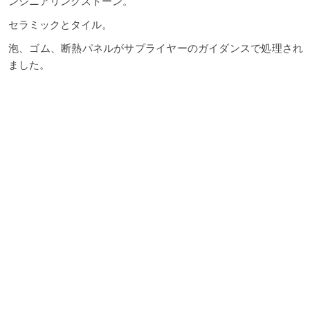
ンジニアリングストーン。
セラミックとタイル。
泡、ゴム、断熱パネルがサプライヤーのガイダンスで処理され
ました。
すべての材料は、正確なジェット切断プログラミングと共同ベ
ンダー関係によってサポートされる最適化されたウォータージ
ェット切断機械加工プロセスを通じて処理されます。
コストの仕組み
カットサービスのコストは次のとお
りです。 サプライヤーの洞察で評価
された物質的な硬度と厚さ。 地元の
製造専門家とともに決定されたプロ
ジェクトの複雑さと公差。 ベンダー