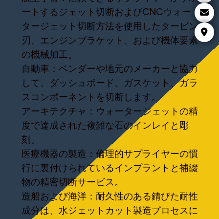
ートするジェット切断およびCNCウォー
タージェット切断方法を使用したタービン
刃、エンジンブラケット、および機体要素
の機械加工。
自動車：ベンダーや地元のメーカーと協力
して、ダッシュボード、ガスケット、ガラ
スコンポーネントを切断します。
アーキテクチャ：ウォータージェットの精
度で達成された複雑な石のインレイと彫
刻。
医療機器の製造：倫理的サプライヤーの慣
行に裏付けられているインプラントと補綴
物の精密切断サービス。
造船および海洋：耐久性のある錆びた耐性
成分は、水ジェットカット製造プロセスに