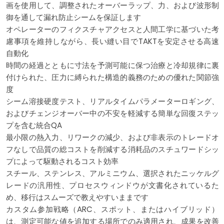
画を使用して、調整されたオーバーラップ、力、および波形制
御を通して漏れ防止シームを保証します
オペレーターのフィクスチャアクセスと人間工学に基づいた考
慮事項を維持しながら、長い縫い目でTAKTを安定させる高速
自動化
時間の経過とともに寸法を予測可能に保つ治療と冷却規律に裏
付けられた、圧力に縛られた構造的義務のための優れた関節強
度
シーム溶接硬度テスト、リアルタイムパラメーターロギング、
およびチェンジオーバー中の不安を軽減する簡単な回復ステッ
プを含む統合QA
最小限の熱入力、リワークの減少、および非表示のトレードオ
フなしで品質の総コストを削減する消耗品のスチュワードシッ
プによって駆動されるコスト効率
スチール、ステンレス、アルミニウム、選択されたニッケルグ
レードの汎用性、プロセスウィンドウが文書化されているた
め、移行はスムーズで教えやすいままです
カスタム参加戦略（ARC、スポット、またはハイブリッド）
は、測定可能な値を追加する場所でのみ適用され、成果を改善