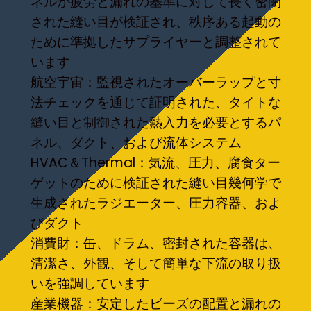
ネルが疲労と漏れの基準に対して長く密閉
された縫い目が検証され、秩序ある起動の
ために準拠したサプライヤーと調整されて
います
航空宇宙：監視されたオーバーラップと寸
法チェックを通じて証明された、タイトな
縫い目と制御された熱入力を必要とするパ
ネル、ダクト、および流体システム
HVAC＆Thermal：気流、圧力、腐食ター
ゲットのために検証された縫い目幾何学で
生成されたラジエーター、圧力容器、およ
びダクト
消費財：缶、ドラム、密封された容器は、
清潔さ、外観、そして簡単な下流の取り扱
いを強調しています
産業機器：安定したビーズの配置と漏れの