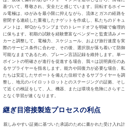
基づいて、尊敬され、安全だと感じています。回転するホイー
ル電極は、ゆがみを最小限に抑えながら、流体とガスの経路を
密閉する連続した重複したナゲットを作成し、私たちのドキュ
メントは、RFQからランプまでのトレードオフを明確で倫理的
に保ちます。初期の試験を経験豊富なベンダーと監査済みメー
カーと調整して、電極力、スケジュール、および旅行速度を実
際のサービス条件に合わせ、その後、選択肢が落ち着いて防御
可能なままであるため、プレーン言語記録を維持します。単一
ポイントの明確さが進行を促進する場合、我々は説明責任のあ
るサプライヤーを指名します。能力や回復力が必要な場合、私
たちは安定したサポートを備えた信頼できるサプライヤーを調
整し、地元のパイロットロットとのステージングの証拠、そし
て近くの検証をして、人、機器、または環境を危険にさらすこ
となく学習が速くなります。
継ぎ目溶接製造プロセスの利点
親しみやすい証拠に基づいた承認のために書かれた受け入れ計