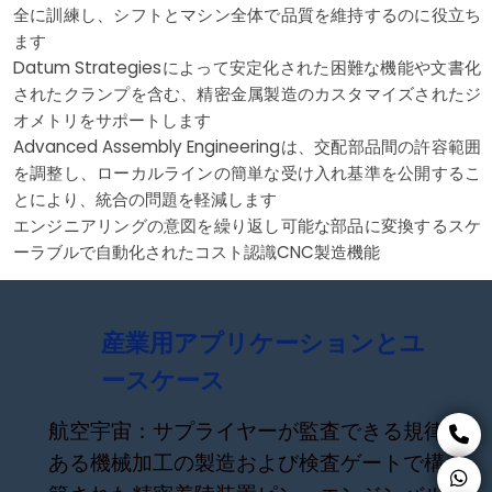
全に訓練し、シフトとマシン全体で品質を維持するのに役立ち
ます
Datum Strategiesによって安定化された困難な機能や文書化
されたクランプを含む、精密金属製造のカスタマイズされたジ
オメトリをサポートします
Advanced Assembly Engineeringは、交配部品間の許容範囲
を調整し、ローカルラインの簡単な受け入れ基準を公開するこ
とにより、統合の問題を軽減します
エンジニアリングの意図を繰り返し可能な部品に変換するスケ
ーラブルで自動化されたコスト認識CNC製造機能
産業用アプリケーションとユ
ースケース
航空宇宙：サプライヤーが監査できる規律
ある機械加工の製造および検査ゲートで構