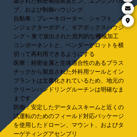
築された精密着陸装置ピン、エンジンバル
ブ、および制御ハウジング
自動車：ブレーキローター、シャフト、イ
ンジェクターボディ、ギアボックスハウジ
ング - 巣で放出された批判的な機械加工
コンポーネントと、ベンダーがロットを横
切って再利用できるようにする
医療：精密金属と生体適合性のあるプラス
チックから製造された外科用ツールとイン
プラントは文書化されているため、地元の
クリーンハンドリングルーチンは明確なま
まです
防御：安定したデータムスキームと近くの
試運転のためのフィールド対応パッケージ
を使用したドローン、マウント、およびタ
ーゲティングアセンブリ