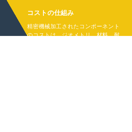
コストの仕組み
精密機械加工されたコンポーネント
のコストは、ジオメトリ、材料、耐
性バンド、バッチサイズ、および検
証の深さに依存します。これらの要
素を早期に表面化するため、ベンダ
ーは緊急ではなく自信を持って承認
できるため、サプライヤーは責任を
持って能力を計画できます。製造可
能性のための設計により、サイクル
時間とスクラップが短縮され、最適
化されたワークホールディングとカ
ッターの選択がツールの寿命を延ば
します。マルチステップ仕上げまた