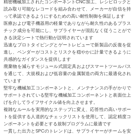
精密機械加工されたコンポーネントCNC加工、レシピロックと
読み取り可能なレコードを組み合わせて、メーカーが自信を持
って承認できるようにするための高い耐性制御を保証します
医療および電子機器用の軽量でありながら耐久性のあるプラス
チック成分を可能にし、サプライヤーが混乱なく従うことがで
きる決定シートで熱行動が説明されています
迅速なプロトタイピングとゲートレビューで新製品の反復を促
進し、ベンダーがコストとリスクを穏やかに計量できるように
共感的なガイダンスを提供します
廃棄物を減らすモジュール式固定具およびスマートツールパス
を通じて、大規模および低容量の金属製造の両方に最適化され
ています
堅牢な機械加工コンポーネントと、メンテナンスの手がかりで
サポートされている堅牢な機械加工コンポーネントと表面仕上
げを介してライフサイクル値を向上させます。
複雑なルールを実用的なステップに変え、応答性の高いサポー
トを提供する人道的なチェックリストを使用して、認定精度コ
ンポーネントを必要とする規制プログラムに最適です
一貫した出力とSPCのトレンドは、サプライヤーがチームを安