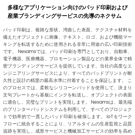
多様なアプリケーション向けのパッド印刷および
産業ブランディングサービスの先導のネクサム
パッド印刷は、複雑な形状、湾曲した表面、テクスチャ材料を
備えたオブジェクトに画像、テキスト、ロゴ、および機能マー
キングを転送するために使用される非常に用途の広い印刷技術
です。 Nexamsでは、パッド印刷を専門としており、自動車、
電子機器、医療機器、プロモーション製品などの業界全体で精
密ブランディングサービスを提供しています。当社の高度なエ
ンジニアリングサービスにより、すべてのパッドプリントが耐
久性と設計の精度の最高水準に付着することを保証します。 こ
のプロセスでは、柔軟なシリコーンパッドを使用して、決まり
文句プレートから基板にインクを転送し、オブジェクトの表面
に適合し、完璧なプリントを実現します。 Nexamsは、最先端
のプリンターパッドシステムを利用して、すべてのプロジェク
トで効率的で一貫したパッド印刷を確保します。 IoTをワーク
フローに統合することにより、リアルタイムの生産監視と品質
追跡を実現し、成形サービスと機械加工サービスの効率を高め