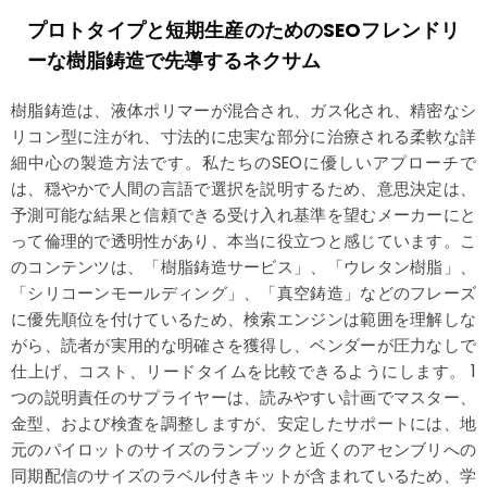
プロトタイプと短期生産のためのSEOフレンドリ
ーな樹脂鋳造で先導するネクサム
樹脂鋳造は、液体ポリマーが混合され、ガス化され、精密なシ
リコン型に注がれ、寸法的に忠実な部分に治療される柔軟な詳
細中心の製造方法です。私たちのSEOに優しいアプローチで
は、穏やかで人間の言語で選択を説明するため、意思決定は、
予測可能な結果と信頼できる受け入れ基準を望むメーカーにと
って倫理的で透明性があり、本当に役立つと感じています。こ
のコンテンツは、「樹脂鋳造サービス」、「ウレタン樹脂」、
「シリコーンモールディング」、「真空鋳造」などのフレーズ
に優先順位を付けているため、検索エンジンは範囲を理解しな
がら、読者が実用的な明確さを獲得し、ベンダーが圧力なしで
仕上げ、コスト、リードタイムを比較できるようにします。 1
つの説明責任のサプライヤーは、読みやすい計画でマスター、
金型、および検査を調整しますが、安定したサポートには、地
元のパイロットのサイズのランブックと近くのアセンブリへの
同期配信のサイズのラベル付きキットが含まれているため、学