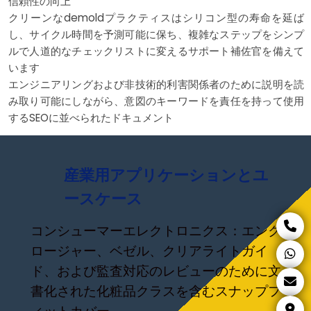
信頼性の向上
クリーンなdemoldプラクティスはシリコン型の寿命を延ば
し、サイクル時間を予測可能に保ち、複雑なステップをシンプ
ルで人道的なチェックリストに変えるサポート補佐官を備えて
います
エンジニアリングおよび非技術的利害関係者のために説明を読
み取り可能にしながら、意図のキーワードを責任を持って使用
するSEOに並べられたドキュメント
産業用アプリケーションとユ
ースケース
コンシューマーエレクトロニクス：エンク
ロージャー、ベゼル、クリアライトガイ
ド、および監査対応のレビューのために文
書化された化粧品クラスを含むスナップフ