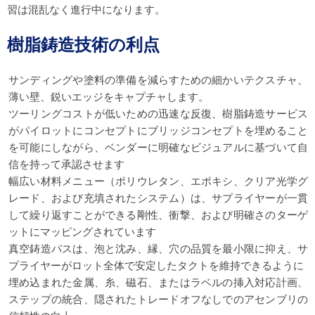
習は混乱なく進行中になります。
樹脂鋳造技術の利点
サンディングや塗料の準備を減らすための細かいテクスチャ、
薄い壁、鋭いエッジをキャプチャします。
ツーリングコストが低いための迅速な反復、樹脂鋳造サービス
がパイロットにコンセプトにブリッジコンセプトを埋めること
を可能にしながら、ベンダーに明確なビジュアルに基づいて自
信を持って承認させます
幅広い材料メニュー（ポリウレタン、エポキシ、クリア光学グ
レード、および充填されたシステム）は、サプライヤーが一貫
して繰り返すことができる剛性、衝撃、および明確さのターゲ
ットにマッピングされています
真空鋳造パスは、泡と沈み、縁、穴の品質を最小限に抑え、サ
プライヤーがロット全体で安定したタクトを維持できるように
埋め込まれた金属、糸、磁石、またはラベルの挿入対応計画、
ステップの統合、隠されたトレードオフなしでのアセンブリの