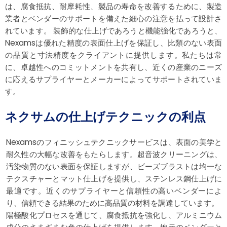
は、腐食抵抗、耐摩耗性、製品の寿命を改善するために、製造
業者とベンダーのサポートを備えた細心の注意を払って設計さ
れています。 装飾的な仕上げであろうと機能強化であろうと、
Nexamsは優れた精度の表面仕上げを保証し、比類のない表面
の品質と寸法精度をクライアントに提供します。私たちは常
に、卓越性へのコミットメントを共有し、近くの産業のニーズ
に応えるサプライヤーとメーカーによってサポートされていま
す。
ネクサムの仕上げテクニックの利点
Nexamsのフィニッシュテクニックサービスは、表面の美学と
耐久性の大幅な改善をもたらします。超音波クリーニングは、
汚染物質のない表面を保証しますが、ビーズブラストは均一な
テクスチャーとマット仕上げを提供し、ステンレス鋼仕上げに
最適です。近くのサプライヤーと信頼性の高いベンダーによ
り、信頼できる結果のために高品質の材料を調達しています。
陽極酸化プロセスを通じて、腐食抵抗を強化し、アルミニウム