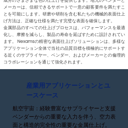
成分のさまざまな色の仕上げを提供します。地元のベンダーと
メーカーは、信頼できるサポートで一意の顧客要件を満たすこ
とを可能にします。研磨や研削を含む私たちの機械的表面仕上
げ方法は、正確な仕様を満たす完璧な表面を確保します。
金属部品のすべての仕上げプロセスは、パフォーマンスを最適
化し、摩擦を減らし、製品の寿命を延ばすために設計されてい
ます。 Nexamsの精密な表面仕上げソリューションは、多様な
アプリケーション全体で当社の品質目標を積極的にサポートす
る近くのサプライヤー、ベンダー、およびメーカーとの倫理的
コラボレーションを通じて強化されます。
産業用アプリケーションとユ
ースケース
航空宇宙：経験豊富なサプライヤーと支援
ベンダーからの重要な入力を伴う、空力表
面と構造的完全性の重要な金属仕上げ。