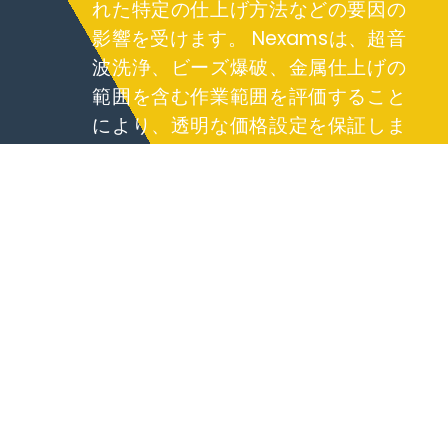
れた特定の仕上げ方法などの要因の
影響を受けます。 Nexamsは、超音
波洗浄、ビーズ爆破、金属仕上げの
範囲を含む作業範囲を評価すること
により、透明な価格設定を保証しま
す。当社の地元のサプライヤーネッ
トワークは、可用性と手頃な価格を
確保する上で重要な役割を果たして
います。 機械的表面仕上げと精密な
表面仕上げに対する当社の全体的な
アプローチにより、プロセス時間を
短縮し、材料の廃棄物を最小限に抑
えることにより、コスト効率が可能
になります。近くにあるベンダーや
サプライヤーからのサポートによ
り、効果的かつ経済的に運用を拡大