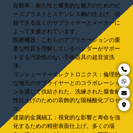
自動車：耐久性と審美的な魅力のためのビ
ーズブラストとステンレス鋼の仕上げ。信
頼できる近くのサプライヤーとメーカーに
よって支援されています。
医療機器：これらのアプリケーションの重
要な性質を理解しているベンダーがサポー
トする汚染性のない手術器具の超音波洗
浄。
コンシューマーエレクトロニクス：倫理的
な地元のサプライヤーとのコラボレーショ
ンを通じて供給された、洗練された腐食耐
性仕上げのための装飾的な陽極酸化プロセ
ス。
建築的金属細工：視覚的な影響と寿命を強
化するための精密表面仕上げ。多くの場