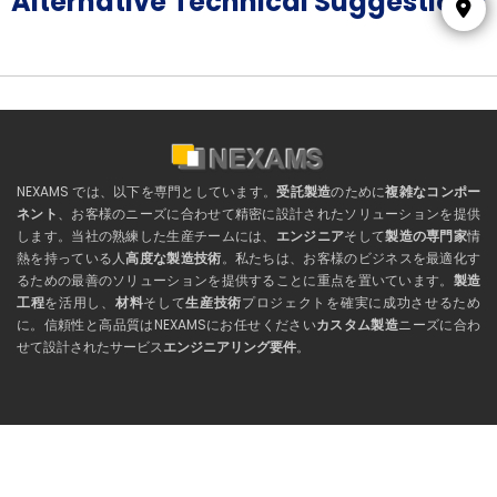
Alternative Technical Suggestions
NEXAMS では、以下を専門としています。
受託製造
のために
複雑なコンポー
ネント
、お客様のニーズに合わせて精密に設計されたソリューションを提供
します。当社の熟練した生産チームには、
エンジニア
そして
製造の専門家
情
熱を持っている人
高度な製造技術
。私たちは、お客様のビジネスを最適化す
るための最善のソリューションを提供することに重点を置いています。
製造
工程
を活用し、
材料
そして
生産技術
プロジェクトを確実に成功させるため
に。信頼性と高品質はNEXAMSにお任せください
カスタム製造
ニーズに合わ
せて設計されたサービス
エンジニアリング要件
。
お問い合わせ