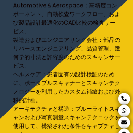
Automotive＆Aerospace：高精度コン
ポーネント、自動検査ワークフロー、およ
び製品設計最適化のCAD比較の検査サー
ビス。
製造およびエンジニアリング会社：部品の
リバースエンジニアリング、品質管理、幾
何学的寸法と許容度のためのスキャンサー
ビス。
ヘルスケア：患者固有の設計検証のため
に、ポータブルスキャナーとスキャンテク
ノロジーを利用したカスタム補綴および外
科的計画。
アーキテクチャと構造：ブルーライトスキ
ャンおよび写真測量スキャンテクニックを
使用して、構築された条件をキャプチャし