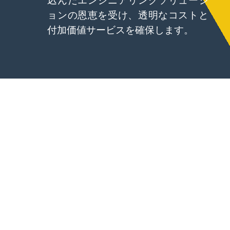
込んだエンジニアリングソリューシ
ョンの恩恵を受け、透明なコストと
付加価値サービスを確保します。
代替の技術的な提案
従来の測定方法はまだ存在しますが、Nexamsは、
ポータブルスキャナー、スキャンソフトウェア、自
動検査プロセスを組み合わせた高度なスキャンサー
ビスワークフローを採​​用することを推奨していま
す。
当社のエンジニアリング検査の専門知識により、設
計検証とCADの比較が精度で実行され、手動方法に