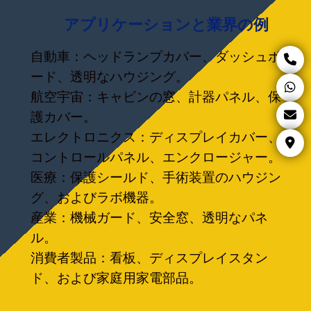
アプリケーションと業界の例
自動車：ヘッドランプカバー、ダッシュボ
ード、透明なハウジング。
航空宇宙：キャビンの窓、計器パネル、保
護カバー。
エレクトロニクス：ディスプレイカバー、
コントロールパネル、エンクロージャー。
医療：保護シールド、手術装置のハウジン
グ、およびラボ機器。
産業：機械ガード、安全窓、透明なパネ
ル。
消費者製品：看板、ディスプレイスタン
ド、および家庭用家電部品。