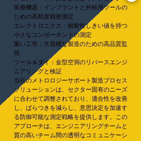
医療機器：インプラントと外科用ツールの
ための高精度精密測定
エレクトロニクス：耐耐性しきい値を持つ
小さなコンポーネントの測定
重い工学：大規模な製造のための高品質監
視
ツール＆ダイ：金型空洞のリバースエンジ
ニアリングと検証
当社のメトロロジーサポート製造プロセス
ソリューションは、セクター固有のニーズ
に合わせて調整されており、適合性を改善
し、ばらつきを減らし、意思決定を加速す
る防御可能な測定戦略を提供します。この
アプローチは、エンジニアリングチームと
質の高いチーム間の透明なコミュニケーシ