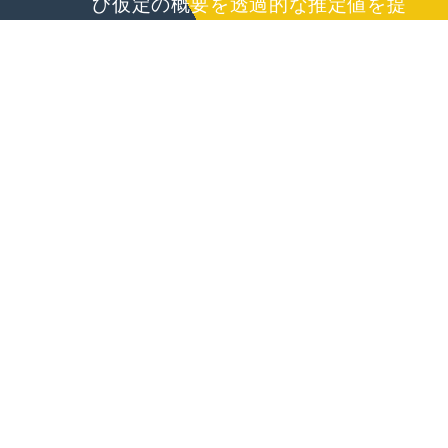
び仮定の概要を透過的な推定値を提
供します。スタンドアロンのCMM検
査または統合された精密計量分析が
必要な場合でも、Nexamsは柔軟な
価格設定を提供し、承認前にサプラ
イヤーがレビューできるトレードオ
フを説明します。 カスタマイズされ
たメトロロジーサポート製造プロセ
スソリューションは、プロトタイピ
ング、パイロットラン、およびフル
スケールの生産に利用できます。予
算とスケジュールに合わせて緊急
性、コンプライアンスのニーズ、ド
キュメントレベルを検討し、投資が
具体的な製造インテリジェンスの改
善につながるようにします。