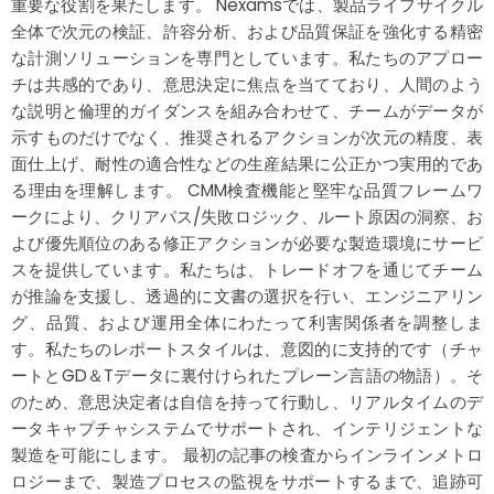
重要な役割を果たします。 Nexamsでは、製品ライフサイクル
全体で次元の検証、許容分析、および品質保証を強化する精密
な計測ソリューションを専門としています。私たちのアプロー
チは共感的であり、意思決定に焦点を当てており、人間のよう
な説明と倫理的ガイダンスを組み合わせて、チームがデータが
示すものだけでなく、推奨されるアクションが次元の精度、表
面仕上げ、耐性の適合性などの生産結果に公正かつ実用的であ
る理由を理解します。 CMM検査機能と堅牢な品質フレームワ
ークにより、クリアパス/失敗ロジック、ルート原因の洞察、お
よび優先順位のある修正アクションが必要な製造環境にサービ
スを提供しています。私たちは、トレードオフを通じてチーム
が推論を支援し、透過的に文書の選択を行い、エンジニアリン
グ、品質、および運用全体にわたって利害関係者を調整しま
す。私たちのレポートスタイルは、意図的に支持的です（チャ
ートとGD＆Tデータに裏付けられたプレーン言語の物語）。そ
のため、意思決定者は自信を持って行動し、リアルタイムのデ
ータキャプチャシステムでサポートされ、インテリジェントな
製造を可能にします。 最初の記事の検査からインラインメトロ
ロジーまで、製造プロセスの監視をサポートするまで、追跡可