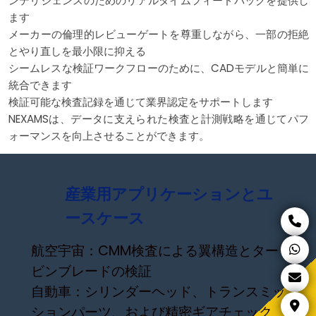
ンテリジェンスのためのリアルタイムフィードバックを提供し
ます
メーカーの倫理的レビューゲートを尊重しながら、一部の拒絶
とやり直しを最小限に抑える
シームレスな検証ワークフローのために、CADモデルと簡単に
統合できます
検証可能な検査記録を通じて業界認定をサポートします
NEXAMSは、データに支えられた検査と計測戦略を通じてパフ
ォーマンスを向上させることができます。
産業用アプリケーションとユ
ースケース
航空宇宙：CMM検査による翼構造とター
ビンブレードの検証
自動車：シリンダーヘッド、トランスミッ
ションパーツ、および精密ギアチェック