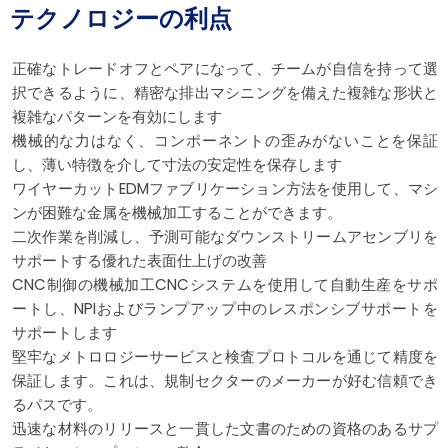
テクノロジーの利点
正確なトレードオフとペアになって、チームが自信を持って選
択できるように、精密な排出マシニングを備えた複雑な形状と
複雑なパターンを有効にします
機械的な力はなく、コンポーネントの歪みがないことを保証
し、薄い特徴を介して寸法の安定性を保存します
ワイヤーカットEDMファブリケーション方法を使用して、マシ
ンが困難な金属を機械加工することができます。
二次作業を削減し、予測可能なダウンストリームアセンブリを
サポートする優れた表面仕上げの改善
CNC制御の機械加工CNCシステムを使用して自動生産をサポ
ートし、NPIおよびランプアップ中のレスポンシブサポートを
サポートします
堅牢なメトロロジーサービスと検査プロトコルを通じて精度を
保証します。これは、規制セクターのメーカーが好む信頼でき
るパスです。
迅速な材料のリリースと一貫した文書のための資格のあるサプ