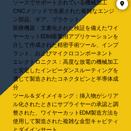
ソースでサポートされている機械加工
CNCメソッドで生産された複雑なエンジ
ン部品、ギア、ブラケット
医療機器：文書化された検証を備えたワイ
ヤーカットEDM産業用アプリケーションを
介して作成された精密手術ツール、インプ
ラント、およびマイクロコンポーネント
エレクトロニクス：高度な放電の機械加工
と安定したインピーダンスルーティングを
通じて製造されたコネクタピンと半導体成
分
ツール＆ダイメイキング：挿入物がシリア
ル化されたときにサプライヤーの承認と調
整された、ワイヤーカットEDM製造方法を
使用して製造された複雑な金型キャビティ
とダイインサート