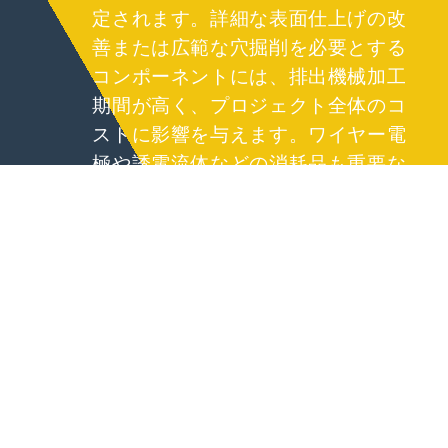
定されます。詳細な表面仕上げの改
善または広範な穴掘削を必要とする
コンポーネントには、排出機械加工
期間が高く、プロジェクト全体のコ
ストに影響を与えます。ワイヤー電
極や誘電流体などの消耗品も重要な
貢献者であり、入力を透明で防御可
能に保つために、推定値を認定サプ
ライヤーのドキュメントと整列させ
ます。 驚きを減らすために、代替ル
ーティングを表示し、パスカウント
を比較し、サイクルタイムの影響を
定量化して、メーカーが明確な証拠
と倫理的考慮事項でバランスの取れ
た決定を下すことができます。調達