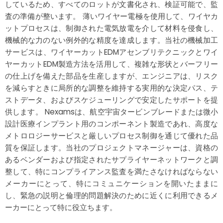
しているため、すべてのロットが文書化され、検証可能で、監
査の準備が整います。 薄いワイヤー電極を使用して、ワイヤカ
ットプロセスは、制御された電気放電を介して材料を侵食し、
機械的な力のない例外的な精度を達成します。当社の機械加工
サービスは、ワイヤーカットEDMアセンブリテクニックとワイ
ヤーカットEDM製造方法を活用して、複雑な形状とバーフリー
の仕上げを備えた部品を生産しますが、エンジニアは、リスク
を減らすときに局所的な調整を維持する実用的な決定パス、テ
ストデータ、およびスケジューリングで安定したサポートを提
供します。 Nexamsは、航空宇宙タービンブレードまたは微小
設計医療インプラント用のコンポーネント製造であれ、高度な
メトロロジーサービスと厳しいプロセス制御を通じて優れた品
質を保証します。当社のプロジェクトマネージャーは、資格の
あるベンダーおよび指定されたサプライヤーネットワークと調
整して、特にコンプライアンス監査を満たさなければならない
メーカーにとって、特にコミュニケーションを開いたままに
し、緊急の説明と倫理的問題解決のために近くに利用できるメ
ーカーにとって特に役立ちます。