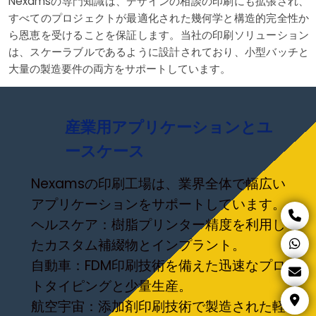
Nexamsの専門知識は、デザインの相談の印刷にも拡張され、
すべてのプロジェクトが最適化された幾何学と構造的完全性か
ら恩恵を受けることを保証します。当社の印刷ソリューション
は、スケーラブルであるように設計されており、小型バッチと
大量の製造要件の両方をサポートしています。
産業用アプリケーションとユ
ースケース
Nexamsの印刷工場は、業界全体で幅広い
アプリケーションをサポートしています。
ヘルスケア：樹脂プリンター精度を利用し
たカスタム補綴物とインプラント。
自動車：FDM印刷技術を備えた迅速なプロ
トタイピングと少量生産。
航空宇宙：添加剤印刷技術で製造された軽