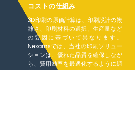
コストの仕組み
3D印刷の原価計算は、印刷設計の複
雑さ、印刷材料の選択、生産量など
の要因に基づいて異なります。
Nexamsでは、当社の印刷ソリュー
ションは、優れた品質を確保しなが
ら、費用効率を最適化するように調
整されています。 当社の印刷工場で
は、FDM印刷と樹脂プリンターテク
ノロジーを活用して、柔軟な価格設
定モデルを提供し、小規模なカスタ
ムプロジェクトと大量の製造ランの
両方に対応しています。オンライン
印刷インターフェイスを通じて、ク
ライアントは即座の見積もりを受け