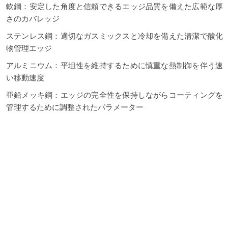
軟鋼：安定した角度と信頼できるエッジ品質を備えた広範な厚
さのカバレッジ
ステンレス鋼：適切なガスミックスと冷却を備えた清潔で酸化
物管理エッジ
アルミニウム：平坦性を維持するために慎重な熱制御を伴う速
い移動速度
亜鉛メッキ鋼：エッジの完全性を保持しながらコーティングを
管理するために調整されたパラメーター
銅と真鍮：訓練されたアーク制御と換気で加工された導電性合
金
チタンとニッケル合金：ピアスシーケンスと清潔さに焦点を当
てた専門プログラム
塗装またはプライミングされたストック：調整された設定を備
えた軽い汚染物質による堅牢なパフォーマンス
ラミネートまたは積み上げシート：正確さのために検証済みの
登録を備えたマルチパス戦略