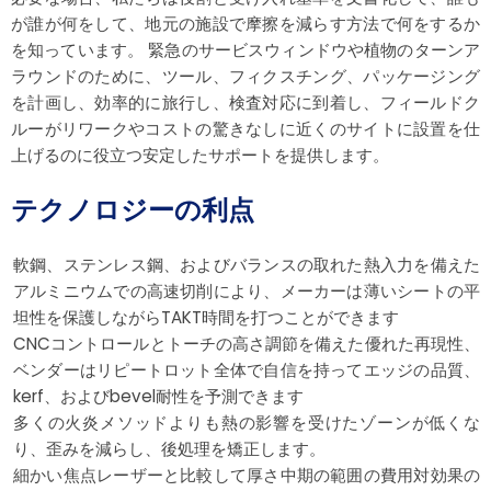
が誰が何をして、地元の施設で摩擦を減らす方法で何をするか
を知っています。 緊急のサービスウィンドウや植物のターンア
ラウンドのために、ツール、フィクスチング、パッケージング
を計画し、効率的に旅行し、検査対応に到着し、フィールドク
ルーがリワークやコストの驚きなしに近くのサイトに設置を仕
上げるのに役立つ安定したサポートを提供します。
テクノロジーの利点
軟鋼、ステンレス鋼、およびバランスの取れた熱入力を備えた
アルミニウムでの高速切削により、メーカーは薄いシートの平
坦性を保護しながらTAKT時間を打つことができます
CNCコントロールとトーチの高さ調節を備えた優れた再現性、
ベンダーはリピートロット全体で自信を持ってエッジの品質、
kerf、およびbevel耐性を予測できます
多くの火炎メソッドよりも熱の影響を受けたゾーンが低くな
り、歪みを減らし、後処理を矯正します。
細かい焦点レーザーと比較して厚さ中期の範囲の費用対効果の