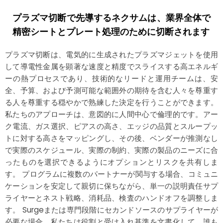
プラズマ切断で先導するネクサムは、業界全体で
精密シートとプレート処理のために切断されます
プラズマ切断は、電気的に生成されたプラズマジェットを使用
して導電性金属を顕著な速度と精度でスライスする高エネルギ
ーの熱プロセスであり、技術的なリードと運用チームは、安
全、予算、および予測可能な範囲外の期待を含む人々を尊重す
る人を尊重する穏やかで熟練した決定を行うことができます。
私たちのアプローチは、意図的に人間中心で倫理的です。アー
ク電流、ガス選択、ピアスの高さ、エッジの品質とスループッ
トに対する高さをマッピングし、その後、ベンダーが推測なし
で実際のスケジュール、実際の制約、実際の製品のニーズに合
ったものを選択できるようにオプションとリスクを共有しま
す。 プログラムに複数のパートナーが関与する場合、コミュニ
ケーションを安定して親切に保ちながら、単一の説明責任サプ
ライヤーとネスト戦略、消耗品、検査のハンドオフを調整しま
す。 Surgeまたは専門段階にセカンドソースのサプライヤーが
必要な場合、私たちは役割と受け入れ基準を文書化して、誰も