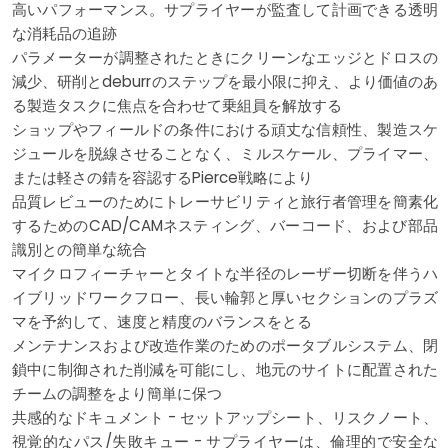
高いパフォーマンス。サプライヤーが監査して計画できる透明
な消耗品の追跡
パラメーターが調整されたときにクリーンなエッジとドロスの
減少、研削とdeburrのステップを最小限に抑え、より価値のあ
る製造タスクに焦点を合わせて乗組員を解放する
ショップやフィールドの条件における頑丈な信頼性、製造スケ
ジュールを脱線させることなく、ミルスケール、プライマー、
または軽さの錆を容認するPierce戦略により
品質レビューのためにトレーサビリティと旅行者管理を簡素化
するためのCAD/CAMネスティング、バーコード、および部品
識別との簡単な統合
マイクロフィーチャーとタイトな半径のレーザー切断を伴うハ
イブリッドワークフロー、長​​い輪郭と厚いセクションのプラズ
マを予約して、速度と精度のバランスをとる
メンテナンスおよび改造作業のためのポータブルシステム、閉
鎖中に制御された削減を可能にし、地元のサイトに配置された
チームの調整をより簡単に保つ
共感的なドキュメント - セットアップシート、リスクノート、
視覚的なパス/失敗キュー - サプライヤーは、倫理的で安全な