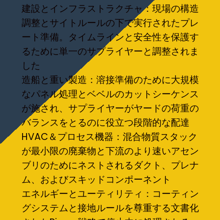
建設とインフラストラクチャ：現場の構造
調整とサイトルールの下で実行されたプレ
ート準備。タイムラインと安全性を保護す
るために単一のサプライヤーと調整されま
した
造船と重い製造：溶接準備のために大規模
なパネル処理とベベルのカットシーケンス
が施され、サプライヤーがヤードの荷重の
バランスをとるのに役立つ段階的な配達
HVAC＆プロセス機器：混合物質スタック
が最小限の廃棄物と下流のより速いアセン
ブリのためにネストされるダクト、プレナ
ム、およびスキッドコンポーネント
エネルギーとユーティリティ：コーティン
グシステムと接地ルールを尊重する文書化