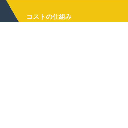
コストの仕組み
ポリカーボネートPCの機械加工のコ
ストは、機械加工された部品の複雑
さ、工具要件、仕上げ、および量の
影響を受けます。ポリカーボネート
はプレミアムエンジニアリングプラ
スチックであるため、原材料コスト
は標準的なプラスチックよりも高く
なりますが、その性能によって正当
化されます。 プロトタイピングの場
合、機械加工サービスは、カビ製造
がないため、射出成形よりも費用対
効果が高くなります。ただし、大規