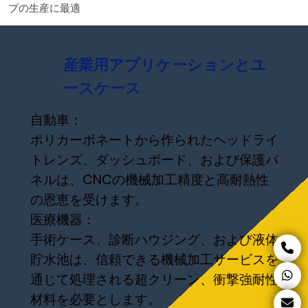
プの生産に最適
産業用アプリケーションとユ
ースケース
自動車：
ポリカーボネートから作られたヘッドライ
トレンズ、ダッシュボード、および保護パ
ネルは、CNCの機械加工精度と高耐熱性
の恩恵を受けます。
医療機器：
手術ケース、診断ハウジング、および液体
貯水池は、信頼できる機械加工サービスを
通じて処理される超クリーン、衝撃強耐性
材料を必要とします。