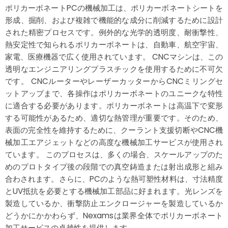
ポリカーボネートPCの機械加工は、ポリカーボネートシートを
形成、掘削、および複雑で機能的な成分に削減するために設計
された精密プロセスです。例外的な光学的透明度、耐衝撃性、
熱安定性で知られるポリカーボネートは、自動車、航空宇宙、
家電、医療機器で広く使用されています。 CNCマシンは、この
透明なエンジニアリングプラスチックを使用するために不可欠
です。 CNCルーターやレーザーカッターからCNCミリングセ
ットアップまで、各操作はポリカーボネートのユニークな特性
に適合する必要があります。ポリカーボネートは高温下で変形
する可能性があるため、適切な熱管理が重要です。そのため、
表面の完全性を維持するために、クーラント支援切断やCNC機
械加工エアジェットなどの高度な機械加工サービスが使用され
ています。 このプロセスは、多くの場合、スケールアップのた
めのプロトタイプ後の段階での真空鋳造または射出成形と組み
合わされます。さらに、PCのような熱可塑性材料は、寸法精度
とUV抵抗を必要とする機械加工部品に好まれます。光レンズを
製造しているか、衝撃防止エンクロージャーを製造しているか
どうかにかかわらず、Nexamsは業界全体でポリカーボネート
加工サービスの卓越性を提供します。