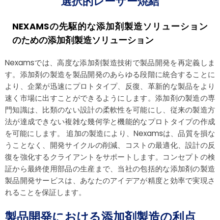
選択的レーザー焼結
NEXAMSの先駆的な添加剤製造ソリューション
のための添加剤製造ソリューション
Nexamsでは、高度な添加剤製造技術で製品開発を再定義しま
す。添加剤の製造を製品開発のあらゆる段階に統合することに
より、企業が迅速にプロトタイプ、反復、革新的な製品をより
速く市場に出すことができるようにします。添加剤の製造の専
門知識は、比類のない設計の柔軟性を可能にし、従来の製造方
法が達成できない複雑な幾何学と機能的なプロトタイプの作成
を可能にします。 追加の製造により、Nexamsは、品質を損な
うことなく、開発サイクルの削減、コストの最適化、設計の反
復を強化するクライアントをサポートします。コンセプトの検
証から最終使用部品の生産まで、当社の包括的な添加剤の製造
製品開発サービスは、あなたのアイデアが精度と効率で実現さ
れることを保証します。
製品開発における添加剤製造の利点