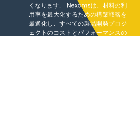
くなります。 Nexamsは、材料の利
用率を最大化するための構築戦略を
最適化し、すべての製品開発プロジ
ェクトのコストとパフォーマンスの
バランスを確保します。デザインを
迅速に反復する能力は、費用のかか
る再加工を削減し、市場までの時間
を加速させます。
代替の技術的提案
高い耐久性を必要とする機能的プロトタイプのため