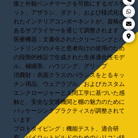
復と外観ベンチマークを可能にするガスケ
ット、アザラシ、ダクト、および様式化さ
れたインテリアコンポーネントが、資格の
あるサプライヤーを通じて調整されます
医療機器：文書化されたクリーニングとハ
ンドリングのメモと患者向けの使用のため
の段階的検証で生成された生体適合性モデ
ル、補綴形、ハウジング、グリップ
消費財：表面クラスのバランスをとるキッ
チン用品、ウェアラブル、およびカスタム
エンクロージャーと人間工学に基づいた感
触と、安全な交通機関と棚の魅力のために
パッケージングプラクティスが調整されて
います
プロトタイピング：機能テスト、適合研
究、パイロットビルドのためのシリコン鋳