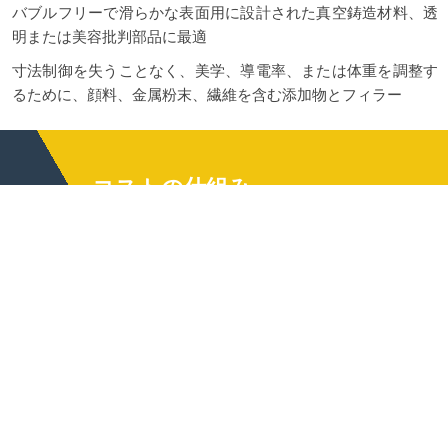
バブルフリーで滑らかな表面用に設計された真空鋳造材料、透
明または美容批判部品に最適
寸法制御を失うことなく、美学、導電率、または体重を調整す
るために、顔料、金属粉末、繊維を含む添加物とフィラー
コストの仕組み
シリコン鋳造コストは、カビの複雑
さ、材料の選択、仕上げ範囲、バッ
チサイズによって形作られます。マ
ップマスターパターン準備、金型ビ
ルド、真空鋳造分、材料の使用、ト
リム/仕上げ時間、および検査をマッ
ピングすると、隠されたり曖昧なも
のはありません。開発と橋の生産の