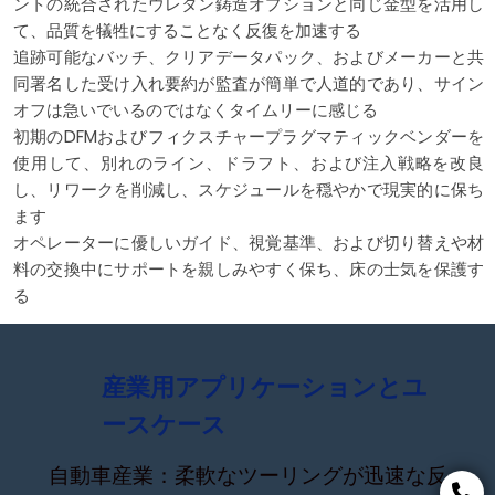
ントの統合されたウレタン鋳造オプションと同じ金型を活用し
て、品質を犠牲にすることなく反復を加速する
追跡可能なバッチ、クリアデータパック、およびメーカーと共
同署名した受け入れ要約が監査が簡単で人道的であり、サイン
オフは急いでいるのではなくタイムリーに感じる
初期のDFMおよびフィクスチャープラグマティックベンダーを
使用して、別れのライン、ドラフト、および注入戦略を改良
し、リワークを削減し、スケジュールを穏やかで現実的に保ち
ます
オペレーターに優しいガイド、視覚基準、および切り替えや材
料の交換中にサポートを親しみやすく保ち、床の士気を保護す
る
産業用アプリケーションとユ
ースケース
自動車産業：柔軟なツーリングが迅速な反