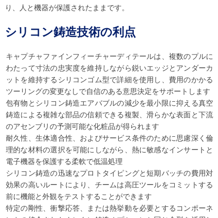
り、人と機器が保護されたままです。
シリコン鋳造技術の利点
キャプチャファインフィーチャーディテールは、複数のプルに
わたって寸法の忠実度を維持しながら鋭いエッジとアンダーカ
ットを維持するシリコンゴム型で詳細を使用し、費用のかかる
ツーリングの変更なしで自信のある意思決定をサポートします
包有物とシリコン鋳造エアバブルの減少を最小限に抑える真空
鋳造による複雑な部品の信頼できる複製、滑らかな表面と下流
のアセンブリの予測可能な化粧品が得られます
耐久性、生体適合性、およびサービス条件のために思慮深く倫
理的な材料の選択を可能にしながら、熱に敏感なインサートと
電子機器を保護する柔軟で低温処理
シリコン鋳造の迅速なプロトタイピングと短期バッチの費用対
効果の高いルートにより、チームは高圧ツールをコミットする
前に機能と外観をテストすることができます
特定の剛性、衝撃応答、または熱挙動を必要とするコンポーネ