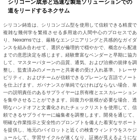
シリコーン成形と迅速な製造ソリューションでの
道をリードするネクサム
シリコン鋳造は、シリコンゴム型を使用して信頼できる精度で
複雑な幾何学を繁殖させる多用途の人間中心のプロセスであ
り、Nexamsでは、厳格なエンジニアリングと共感的なガイダ
ンスを組み合わせて、選択が倫理的で穏やかで、概念から配達
までの意思決定を感じます。経験豊富なベンダーと早期に協力
して、マスターパターンの品質、通気、および治療の規律を調
整し、監査済みのメーカーと共著者の受け入れ基準、トレーサ
ビリティ、およびチームが信頼できるプレーンな言語でノート
を仕上げます。ガバナンスが単純でなければならない場合、単
一の説明責任のあるサプライヤーは所有権とエスカレーション
を集中させることができます。回復力や規模が必要な場合、透
明なハンドオフと文書化されたチェックリストを使用して、信
頼できるサプライヤーに編集者を調整します。開発を通じて、
明確な作業指示と安全性のプロンプトを備えた着実なサポート
を提供し、地元のパイロットと近くの検査ウィンドウをスケジ
ュールして、学習サイクルが速くなり、証拠が見えるようにな