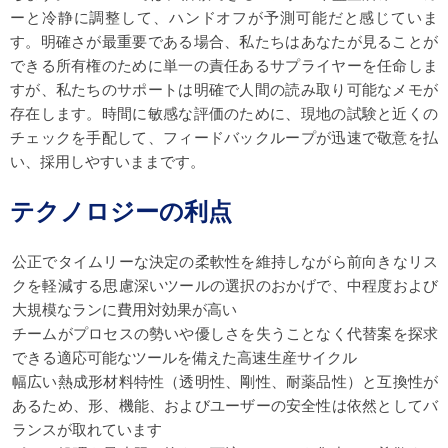
ーと冷静に調整して、ハンドオフが予測可能だと感じていま
す。明確さが最重要である場合、私たちはあなたが見ることが
できる所有権のために単一の責任あるサプライヤーを任命しま
すが、私たちのサポートは明確で人間の読み取り可能なメモが
存在します。時間に敏感な評価のために、現地の試験と近くの
チェックを手配して、フィードバックループが迅速で敬意を払
い、採用しやすいままです。
テクノロジーの利点
公正でタイムリーな決定の柔軟性を維持しながら前向きなリス
クを軽減する思慮深いツールの選択のおかげで、中程度および
大規模なランに費用対効果が高い
チームがプロセスの勢いや優しさを失うことなく代替案を探求
できる適応可能なツールを備えた高速生産サイクル
幅広い熱成形材料特性（透明性、剛性、耐薬品性）と互換性が
あるため、形、機能、およびユーザーの安全性は依然としてバ
ランスが取れています