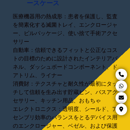
ースケース
医療機器用の熱成形：患者を保護し、監査
を簡素化する滅菌トレイ、エンクロージャ
ー、ピルパッケージ、使い捨て手術アクセ
サリー
自動車：信頼できるフィットと公正なコス
トの目標のために設計されたインテリアパ
ネル、ダッシュボードコンポーネント、ド
アトリム、ライナー
消費財：テクスチャと耐久性が最初にタッ
チして信頼を生み出す貯蔵ビン、バスアク
セサリー、キッチン用品、おもちゃ
エレクトロニクス：透明度、シールド、ア
センブリ効率のバランスをとるデバイス用
のエンクロージャー、ベゼル、および保護