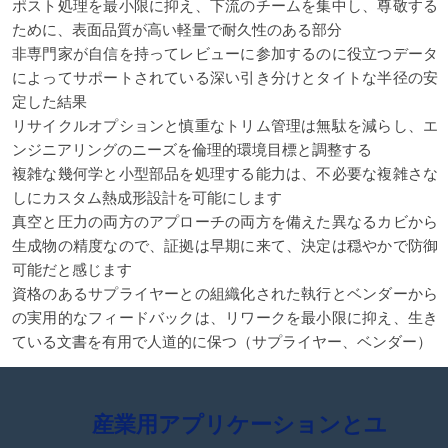
ポスト処理を最小限に抑え、下流のチームを集中し、尊敬する
ために、表面品質が高い軽量で耐久性のある部分
非専門家が自信を持ってレビューに参加するのに役立つデータ
によってサポートされている深い引き分けとタイトな半径の安
定した結果
リサイクルオプションと慎重なトリム管理は無駄を減らし、エ
ンジニアリングのニーズを倫理的環境目標と調整する
複雑な幾何学と小型部品を処理する能力は、不必要な複雑さな
しにカスタム熱成形設計を可能にします
真空と圧力の両方のアプローチの両方を備えた異なるカビから
生成物の精度なので、証拠は早期に来て、決定は穏やかで防御
可能だと感じます
資格のあるサプライヤーとの組織化された執行とベンダーから
の実用的なフィードバックは、リワークを最小限に抑え、生き
ている文書を有用で人道的に保つ（サプライヤー、ベンダー）
産業用アプリケーションとユ