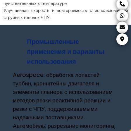
чувствительных к температуре.
Улучшенная скорость и повторяемость с использованием
струйных головок ЧПУ.
Промышленные
применения и варианты
использования
Aerospace: обработка лопастей
турбин, кронштейны двигателя и
элементы планера с использованием
методов резки реактивной реакции и
резки с ЧПУ, поддерживаемыми
надежными поставщиками.
Автомобиль: разрезание мониторинга,