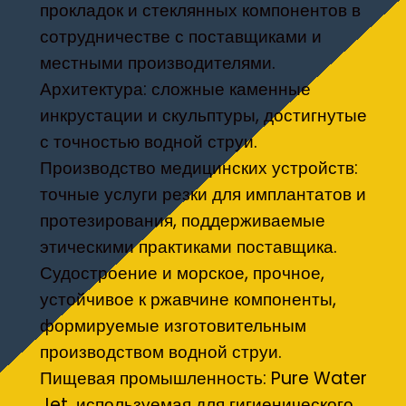
прокладок и стеклянных компонентов в
сотрудничестве с поставщиками и
местными производителями.
Архитектура: сложные каменные
инкрустации и скульптуры, достигнутые
с точностью водной струи.
Производство медицинских устройств:
точные услуги резки для имплантатов и
протезирования, поддерживаемые
этическими практиками поставщика.
Судостроение и морское, прочное,
устойчивое к ржавчине компоненты,
формируемые изготовительным
производством водной струи.
Пищевая промышленность: Pure Water
Jet, используемая для гигиенического