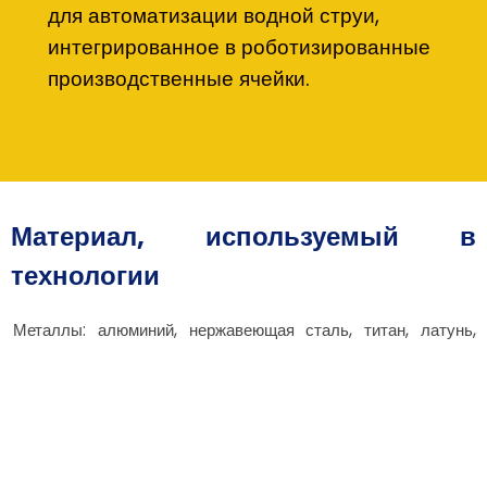
для автоматизации водной струи,
интегрированное в роботизированные
производственные ячейки.
Материал, используемый в
технологии
Металлы: алюминий, нержавеющая сталь, титан, латунь,
полученные от авторитетных поставщиков.
Пластмассы: акрил, поликарбонат, HDPE с вкладом
доверенных поставщиков.
Композиты: углеродное волокно, стекловолокно,
предоставленные этическими производителями.