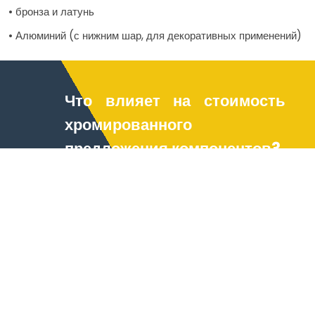
• бронза и латунь
• Алюминий (с нижним шар, для декоративных применений)
Что влияет на стоимость
хромированного
предложения компонентов?
Цены основаны на основе
материала, сложности
компонента, толщины хрома,
послеходной отделке (например,
шлифовании или отходы),
площади поверхности для
выселения, и упорядочено общее