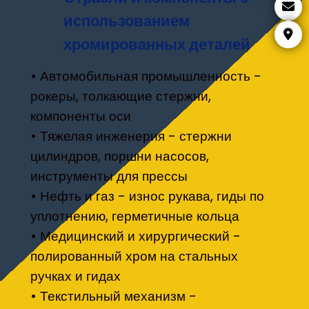
использованием
хромированных деталей
• Автомобильная промышленность -
рокеры, толкающие стержни,
компоненты оси
• Тяжелая инженерия - стержни
цилиндров, поршни насосов,
инструменты для прессы
• Нефть и газ - износ рукава, гиды по
уплотнению, герметичные кольца
• Медицинский и хирургический -
полированный хром на стальных
ручках и гидах
• Текстильный механизм -