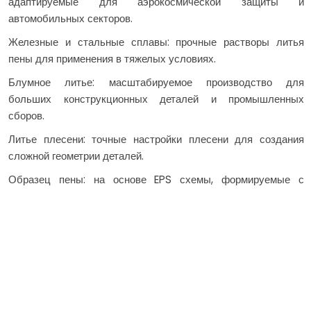
адаптируемые для аэрокосмической защиты и
автомобильных секторов.
Железные и стальные сплавы: прочные растворы литья
пены для применения в тяжелых условиях.
Блумное литье: масштабируемое производство для
больших конструкционных деталей и промышленных
сборов.
Литье плесени: точные настройки плесени для создания
сложной геометрии деталей.
Образец пены: на основе EPS схемы, формируемые с
помощью обработки, формования или аддитивного
производства с ЧПУ, поддерживаемых
специализированными поставщиками.
Рефрактерные покрытия: высокопроизводительные
покрытия для целостности плесени и оптимальной
поверхности.
Процесс обработки кастинга с потерянными в FOAM: