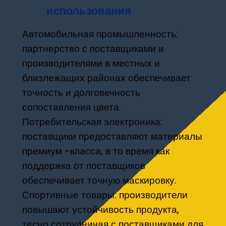
использования
Автомобильная промышленность:
партнерство с поставщиками и
производителями в местных и
близлежащих районах обеспечивает
точность и долговечность
сопоставления цвета.
Потребительская электроника:
поставщики предоставляют материалы
премиум -класса, в то время как
поддержка от поставщиков
обеспечивает точную маскировку.
Спортивные товары: производители
повышают устойчивость продукта,
тесно сотрудничая с поставщиками для