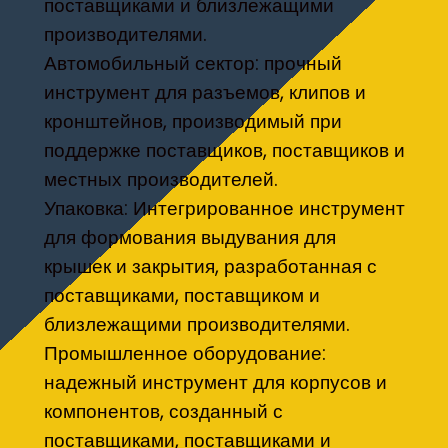
поставщиками и близлежащими
производителями.
Автомобильный сектор: прочный
инструмент для разъемов, клипов и
кронштейнов, производимый при
поддержке поставщиков, поставщиков и
местных производителей.
Упаковка: Интегрированное инструмент
для формования выдувания для
крышек и закрытия, разработанная с
поставщиками, поставщиком и
близлежащими производителями.
Промышленное оборудование:
надежный инструмент для корпусов и
компонентов, созданный с
поставщиками, поставщиками и