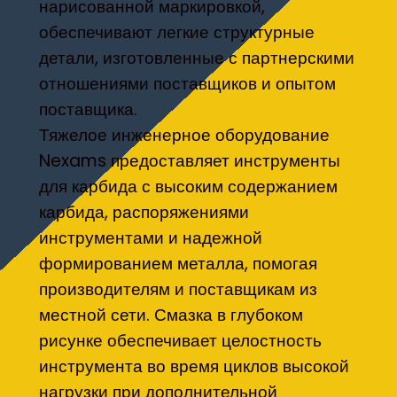
нарисованной маркировкой,
обеспечивают легкие структурные
детали, изготовленные с партнерскими
отношениями поставщиков и опытом
поставщика.
Тяжелое инженерное оборудование
Nexams предоставляет инструменты
для карбида с высоким содержанием
карбида, распоряжениями
инструментами и надежной
формированием металла, помогая
производителям и поставщикам из
местной сети. Смазка в глубоком
рисунке обеспечивает целостность
инструмента во время циклов высокой
нагрузки при дополнительной