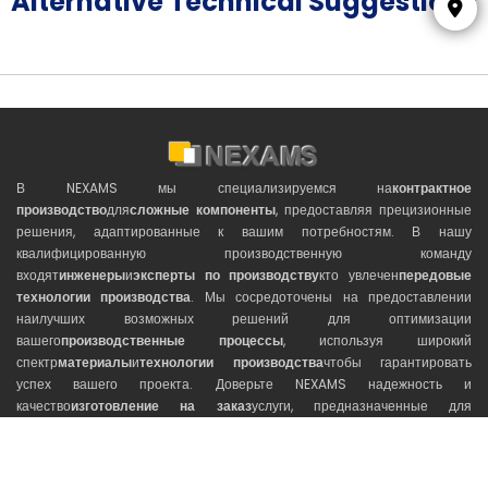
Alternative Technical Suggestions
В NEXAMS мы специализируемся на
контрактное
производство
для
сложные компоненты
, предоставляя прецизионные
решения, адаптированные к вашим потребностям. В нашу
квалифицированную производственную команду
входят
инженеры
и
эксперты по производству
кто увлечен
передовые
технологии производства
. Мы сосредоточены на предоставлении
наилучших возможных решений для оптимизации
вашего
производственные процессы
, используя широкий
спектр
материалы
и
технологии производства
чтобы гарантировать
успех вашего проекта. Доверьте NEXAMS надежность и
качество
изготовление на заказ
услуги, предназначенные для
удовлетворения ваших
инженерные требования
.
Связаться с нами