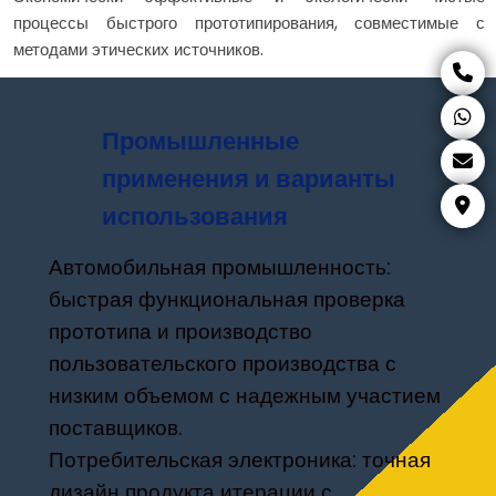
процессы быстрого прототипирования, совместимые с
методами этических источников.
Промышленные
применения и варианты
использования
Автомобильная промышленность:
быстрая функциональная проверка
прототипа и производство
пользовательского производства с
низким объемом с надежным участием
поставщиков.
Потребительская электроника: точная
дизайн продукта итерации с