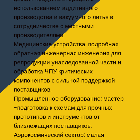
использованием аддитивного
производства и вакуумного литья в
сотрудничестве с местными
производителями.
Медицинские устройства: подробная
обратная инженерная инженерия для
репродукции унаследованной части и
обработка ЧПУ критических
компонентов с сильной поддержкой
поставщиков.
Промышленное оборудование: мастер
-подготовка к схемам для прочных
прототипов и инструментов от
близлежащих поставщиков.
Аэрокосмический сектор: малая