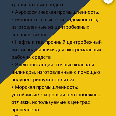
транспортных средств
• Аэрокосмическая промышленность:
компоненты с высокой надежностью,
изготовленные из центробежных
сплавов никеля
• Нефть и газ: прочный центробежный
литой подшипники для экстремальных
рабочих средств
• Электростанции: точные кольца и
цилиндры, изготовленные с помощью
полуцентрифужного литья
• Морская промышленность:
устойчивые к коррозии центробежные
отливки, используемые в центрах
пропеллера