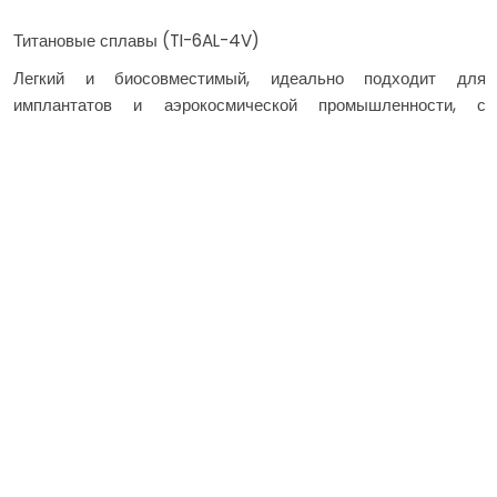
Титановые сплавы (TI-6AL-4V)
Легкий и биосовместимый, идеально подходит для
имплантатов и аэрокосмической промышленности, с
источниками через надежных поставщиков и проверенных
поставщиков
Нержавеющая стали (316L, 17-4 рН)
Устойчивые к коррозии и сильные для промышленных
инструментов, утвержденных производителями и
доверенными поставщиками
Алюминиевые сплавы (ALSI10MG)
Отличные тепловые характеристики и соотношение
прочности к весу, поддерживаемое близлежащими
поставщиками и региональными поставщиками
Сплавы на основе никеля (Inconel 718)
Высокотемпературное сопротивление для турбинных и