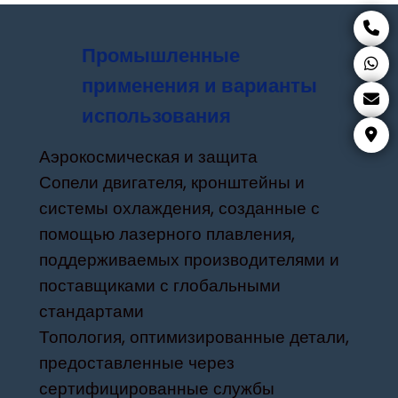
Промышленные
применения и варианты
использования
Аэрокосмическая и защита
Сопели двигателя, кронштейны и
системы охлаждения, созданные с
помощью лазерного плавления,
поддерживаемых производителями и
поставщиками с глобальными
стандартами
Топология, оптимизированные детали,
предоставленные через
сертифицированные службы