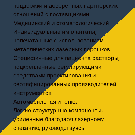
поддержки и доверенных партнерских
отношений с поставщиками
Медицинский и стоматологический
Индивидуальные имплантаты,
напечатанные с использованием
металлических лазерных порошков
Специфичные для пациента растворы,
подкрепленные регулирующими
средствами проектирования и
сертифицированных производителей
инструментов
Автомобильная и гонка
Легкие структурные компоненты,
усиленные благодаря лазерному
спеканию, руководствуясь