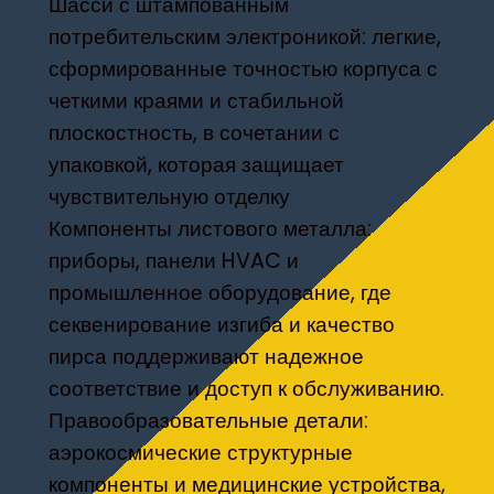
Шасси с штампованным
потребительским электроникой: легкие,
сформированные точностью корпуса с
четкими краями и стабильной
плоскостность, в сочетании с
упаковкой, которая защищает
чувствительную отделку
Компоненты листового металла:
приборы, панели HVAC и
промышленное оборудование, где
секвенирование изгиба и качество
пирса поддерживают надежное
соответствие и доступ к обслуживанию.
Правообразовательные детали:
аэрокосмические структурные
компоненты и медицинские устройства,