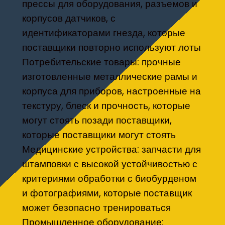
прессы для оборудования, разъемов и
корпусов датчиков, с
идентификаторами гнезда, которые
поставщики повторно используют лоты
Потребительские товары: прочные
изготовленные металлические рамы и
корпуса для приборов, настроенные на
текстуру, блеск и прочность, которые
могут стоять позади поставщики,
которые поставщики могут стоять
Медицинские устройства: запчасти для
штамповки с высокой устойчивостью с
критериями обработки с биобурденом
и фотографиями, которые поставщик
может безопасно тренироваться
Промышленное оборудование: