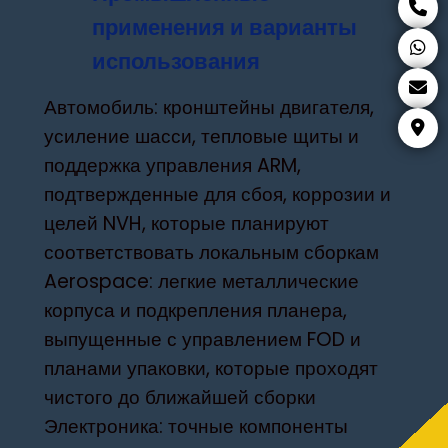
применения и варианты
использования
Автомобиль: кронштейны двигателя,
усиление шасси, тепловые щиты и
поддержка управления ARM,
подтвержденные для сбоя, коррозии и
целей NVH, которые планируют
соответствовать локальным сборкам
Aerospace: легкие металлические
корпуса и подкрепления планера,
выпущенные с управлением FOD и
планами упаковки, которые проходят
чистого до ближайшей сборки
Электроника: точные компоненты