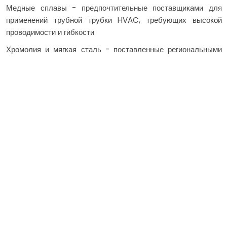
Медные сплавы - предпочтительные поставщиками для
применений трубной трубки HVAC, требующих высокой
проводимости и гибкости
Хромолия и мягкая сталь - поставленные региональными
поставщиками и поставщиками для сильной
производительности трубы изгиба конструкции
Сплавы на основе Inconel и Nickel-используемые в
промышленных приложениях с изгибом труб в
сотрудничестве с производителями и местными сети
поддержки
Как работает затраты на
услуги изгиба труб с ЧПУ
Процесс изгиба труб с ЧПУ