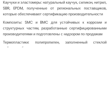
Каучуки и эластомеры: натуральный каучук, силикон, нитрил,
SBR, EPDM, полученные от региональных поставщиков,
которые обеспечивают сертификацию производительности
Композиты: SMC и BMC для устойчивых к коррозии и
структурных частям, разработанные сертифицированными
производителями и подготовлены с надзором по продажам
Термопластики: полипропилен, заполненный стеклой
нейлон-выбран на основе местного поставщика и
совместимости, поддерживаемой поставщиками для
инъекции и резки,
Выбор материалов производится совместно, в котором с
участием поставщиков, поставщиков и производителей для
обеспечения этического источника, экономической
эффективности и оптимизации прочности для
автомобильного производства и аэрокосмической защиты.