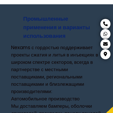
Промышленные
применения и варианты
использования
Nexams с гордостью поддерживает
проекты сжатия и литья в инъекциях в
широком спектре секторов, всегда в
партнерстве с местными
поставщиками, региональными
поставщиками и близлежащими
производителями:
Автомобильное производство
Мы доставляем бамперы, оболочки