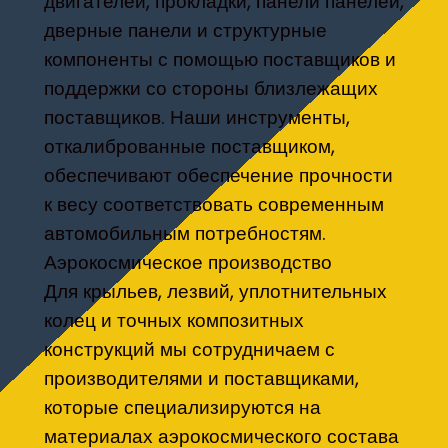
двигателей, прокладки, панели панелей,
дверные панели и структурные
компоненты с помощью поставщиков и
поддержки со стороны близлежащих
поставщиков. Наши инструменты,
откалиброванные поставщиком,
обеспечивают обеспечение прочности
к весу соответствовать современным
автомобильным потребностям.
Аэрокосмическое производство
Для крыльев, лезвий, уплотнительных
колец и точных композитных
конструкций мы сотрудничаем с
производителями и поставщиками,
которые специализируются на
материалах аэрокосмического состава