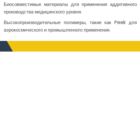
Биосовместимые материалы для применения аддитивного
производства медицинского уровня.
Высокопроизводительные полимеры, такие как Peek для
аэрокосмического и промышленного применения.
Как работает стоимость
Затраты проектов по разработке
продукции аддитивного
производства зависят от таких
факторов, как выбор материалов,
сложность частичности, объем
производства и требования по
послепроцессии. Аддитивное
производство устраняет