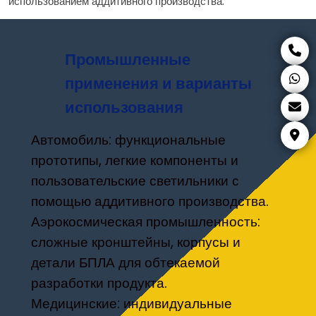
использованием аддитивного производства.
Промышленные
применения и варианты
использования
Автомобиль: функциональные
прототипы, легкие компоненты и
пользовательские светильники с
помощью аддитивного производства.
Аэрокосмическая промышленность:
сложные кронштейны, корпусы и
детали БПЛА для обтекаемой
разработки продукта.
Медицинские: индивидуальные