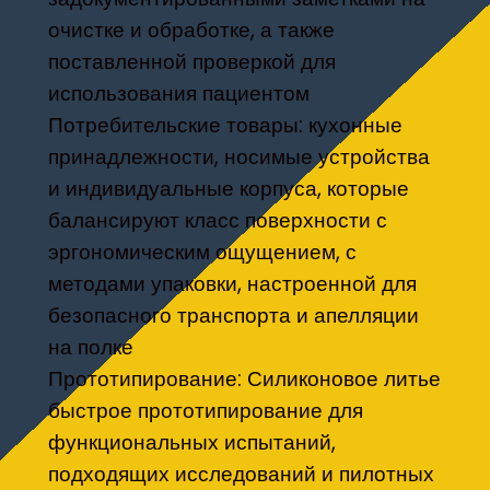
очистке и обработке, а также
поставленной проверкой для
использования пациентом
Потребительские товары: кухонные
принадлежности, носимые устройства
и индивидуальные корпуса, которые
балансируют класс поверхности с
эргономическим ощущением, с
методами упаковки, настроенной для
безопасного транспорта и апелляции
на полке
Прототипирование: Силиконовое литье
быстрое прототипирование для
функциональных испытаний,
подходящих исследований и пилотных